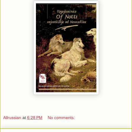
Allrussian
at
6:28 PM
No comments: