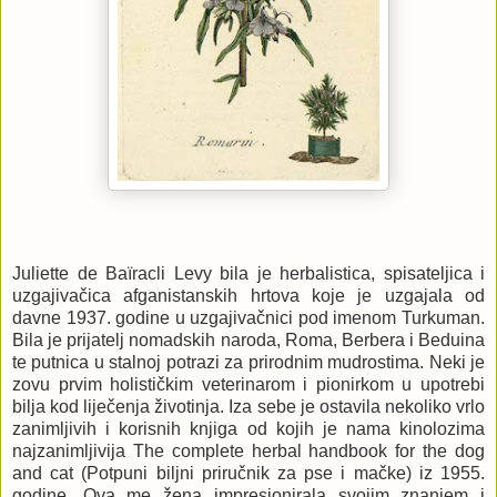
Juliette de Baïracli Levy bila je herbalistica, spisateljica i
uzgajivačica afganistanskih hrtova koje je uzgajala od
davne 1937. godine u uzgajivačnici pod imenom Turkuman.
Bila je prijatelj nomadskih naroda, Roma, Berbera i Beduina
te putnica u stalnoj potrazi za prirodnim mudrostima. Neki je
zovu prvim holističkim veterinarom i pionirkom u upotrebi
bilja kod liječenja životinja. Iza sebe je ostavila nekoliko vrlo
zanimljivih i korisnih knjiga od kojih je nama kinolozima
najzanimljivija The complete herbal handbook for the dog
and cat (Potpuni biljni priručnik za pse i mačke) iz 1955.
godine. Ova me žena impresionirala svojim znanjem i